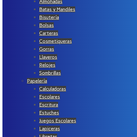
Almohadas
Batas y Mandiles
Bisutería
Bolsas
Carteras
Cosmetiqueras
Gorras
Llaveros
Relojes
Sombrillas
Papelería
Calculadoras
Escolares
Escritura
Estuches
Juegos Escolares
Lapiceras
Libretas