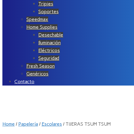
Tripies
Soportes
Speedmax
Home Supplies
Desechable
Iluminación
Eléctricos
Seguridad
Fresh Season
Genéricos
Contacto
Home
/
Papelería
/
Escolares
/ TIJERAS TSUM TSUM