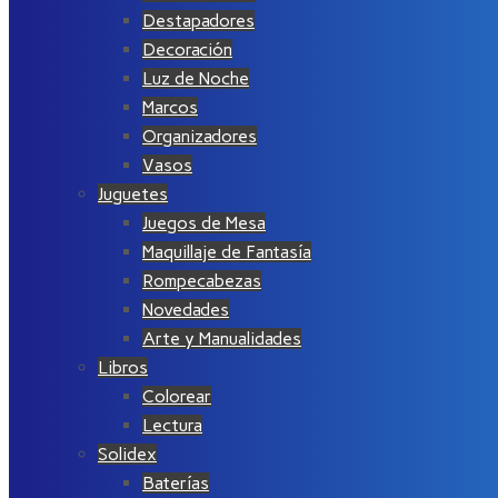
Destapadores
Decoración
Luz de Noche
Marcos
Organizadores
Vasos
Juguetes
Juegos de Mesa
Maquillaje de Fantasía
Rompecabezas
Novedades
Arte y Manualidades
Libros
Colorear
Lectura
Solidex
Baterías