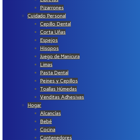
Pizarrones
Cuidado Personal
Cepillo Dental
Corta Uñas
Espejos
Hisopos
Juego de Manicura
Limas
Pasta Dental
Peines y Cepillos
Toallas Húmedas
Venditas Adhesivas
Hogar
Alcancías
Bebé
Cocina
Contenedores