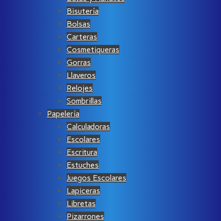
Bisutería
Bolsas
Carteras
Cosmetiqueras
Gorras
Llaveros
Relojes
Sombrillas
Papelería
Calculadoras
Escolares
Escritura
Estuches
Juegos Escolares
Lapiceras
Libretas
Pizarrones