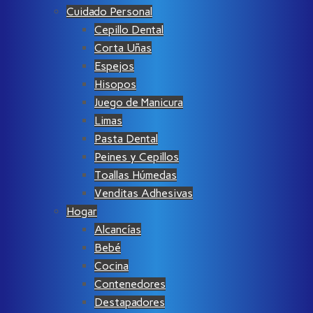
Cuidado Personal
Cepillo Dental
Corta Uñas
Espejos
Hisopos
Juego de Manicura
Limas
Pasta Dental
Peines y Cepillos
Toallas Húmedas
Venditas Adhesivas
Hogar
Alcancías
Bebé
Cocina
Contenedores
Destapadores