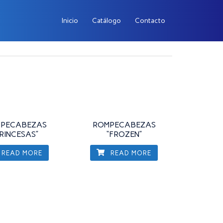
Inicio
Catálogo
Contacto
PECABEZAS
ROMPECABEZAS
PRINCESAS”
“FROZEN”
READ MORE
READ MORE