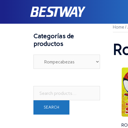
Saltar
al
contenido
Home
/
Categorías de
productos
R
Search
for:
SEARCH
RO