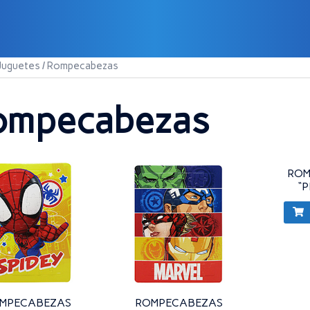
Juguetes
/ Rompecabezas
ompecabezas
ROM
“
MPECABEZAS
ROMPECABEZAS