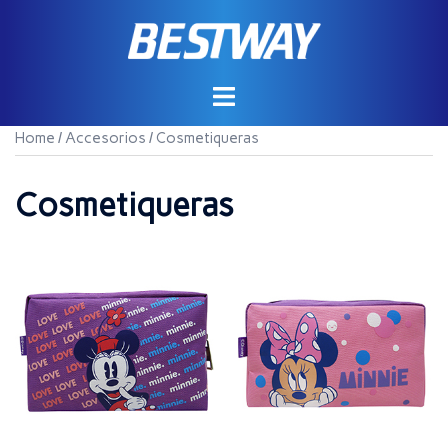
Saltar
al
contenido
Home
/
Accesorios
/ Cosmetiqueras
Cosmetiqueras