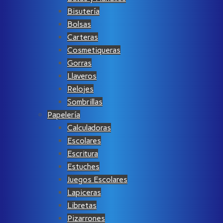
Bisutería
Bolsas
Carteras
Cosmetiqueras
Gorras
Llaveros
Relojes
Sombrillas
Papelería
Calculadoras
Escolares
Escritura
Estuches
Juegos Escolares
Lapiceras
Libretas
Pizarrones