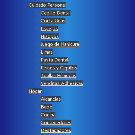
Cuidado Personal
Cepillo Dental
Corta Uñas
Espejos
Hisopos
Juego de Manicura
Limas
Pasta Dental
Peines y Cepillos
Toallas Húmedas
Venditas Adhesivas
Hogar
Alcancías
Bebé
Cocina
Contenedores
Destapadores