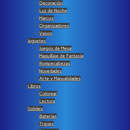
Decoración
Luz de Noche
Marcos
Organizadores
Vasos
Juguetes
Juegos de Mesa
Maquillaje de Fantasía
Rompecabezas
Novedades
Arte y Manualidades
Libros
Colorear
Lectura
Solidex
Baterías
Tripies