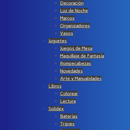
Decoración
Luz de Noche
Marcos
Organizadores
Vasos
Juguetes
Juegos de Mesa
Maquillaje de Fantasía
Rompecabezas
Novedades
Arte y Manualidades
Libros
Colorear
Lectura
Solidex
Baterías
Tripies