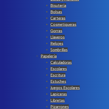
Bisutería
Bolsas
Carteras
Cosmetiqueras
Gorras
Llaveros
Relojes
Sombrillas
Papelería
Calculadoras
Escolares
Escritura
Estuches
Juegos Escolares
Lapiceras
Libretas
Pizarrones