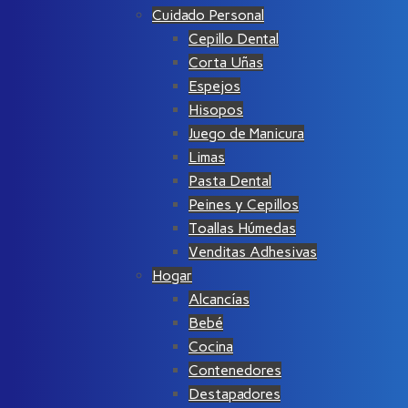
Cuidado Personal
Cepillo Dental
Corta Uñas
Espejos
Hisopos
Juego de Manicura
Limas
Pasta Dental
Peines y Cepillos
Toallas Húmedas
Venditas Adhesivas
Hogar
Alcancías
Bebé
Cocina
Contenedores
Destapadores