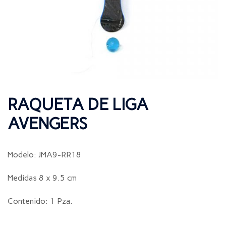
RAQUETA DE LIGA
AVENGERS
Modelo: JMA9-RR18
Medidas 8 x 9.5 cm
Contenido: 1 Pza.