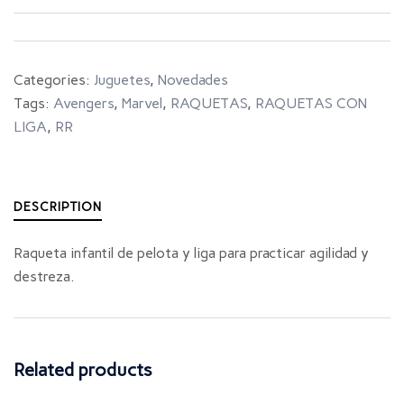
Categories:
Juguetes
,
Novedades
Tags:
Avengers
,
Marvel
,
RAQUETAS
,
RAQUETAS CON
LIGA
,
RR
DESCRIPTION
Raqueta infantil de pelota y liga para practicar agilidad y
destreza.
Related products