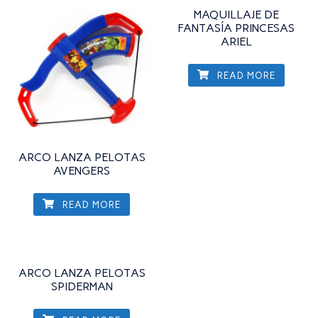
MAQUILLAJE DE
FANTASÍA PRINCESAS
ARIEL
READ MORE
ARCO LANZA PELOTAS
AVENGERS
READ MORE
ARCO LANZA PELOTAS
SPIDERMAN