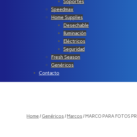
Soportes
Speedmax
Home Supplies
Desechable
Iluminación
Eléctricos
Seguridad
Fresh Season
Genéricos
Contacto
Home
/
Genéricos
/
Marcos
/ MARCO PARA FOTOS PR