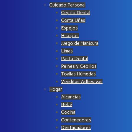
Cuidado Personal
Cepillo Dental
Corta Uñas
Espejos
Hisopos
Juego de Manicura
Limas
Pasta Dental
Peines y Cepillos
Toallas Húmedas
Venditas Adhesivas
Hogar
Alcancías
Bebé
Cocina
Contenedores
Destapadores