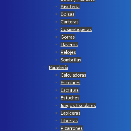
Bisutería
Bolsas
Carteras
Cosmetiqueras
Gorras
Llaveros
Relojes
Sombrillas
Papelería
Calculadoras
Escolares
Escritura
Estuches
Juegos Escolares
Lapiceras
Libretas
Pizarrones