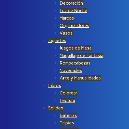
Decoración
Luz de Noche
Marcos
Organizadores
Vasos
Juguetes
Juegos de Mesa
Maquillaje de Fantasía
Rompecabezas
Novedades
Arte y Manualidades
Libros
Colorear
Lectura
Solidex
Baterías
Tripies