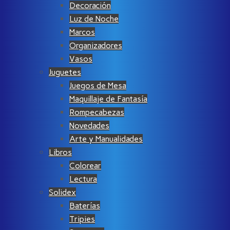
Decoración
Luz de Noche
Marcos
Organizadores
Vasos
Juguetes
Juegos de Mesa
Maquillaje de Fantasía
Rompecabezas
Novedades
Arte y Manualidades
Libros
Colorear
Lectura
Solidex
Baterías
Tripies