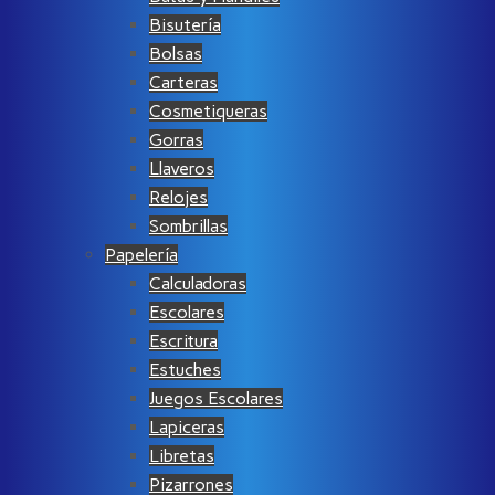
Bisutería
Bolsas
Carteras
Cosmetiqueras
Gorras
Llaveros
Relojes
Sombrillas
Papelería
Calculadoras
Escolares
Escritura
Estuches
Juegos Escolares
Lapiceras
Libretas
Pizarrones