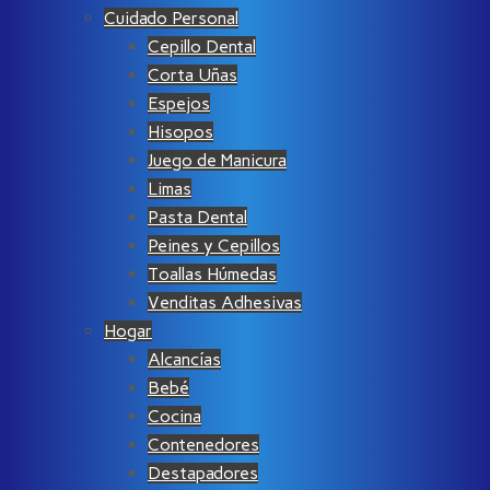
Cuidado Personal
Cepillo Dental
Corta Uñas
Espejos
Hisopos
Juego de Manicura
Limas
Pasta Dental
Peines y Cepillos
Toallas Húmedas
Venditas Adhesivas
Hogar
Alcancías
Bebé
Cocina
Contenedores
Destapadores