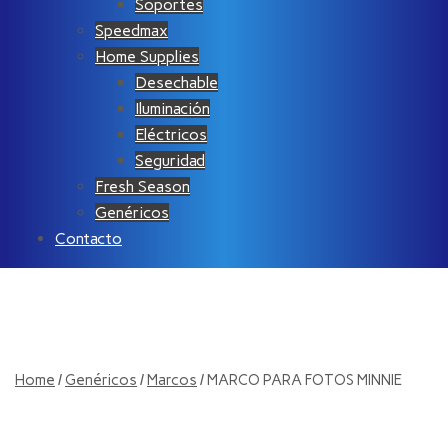
Soportes
Speedmax
Home Supplies
Desechable
Iluminación
Eléctricos
Seguridad
Fresh Season
Genéricos
Contacto
Home
/
Genéricos
/
Marcos
/ MARCO PARA FOTOS MINNIE