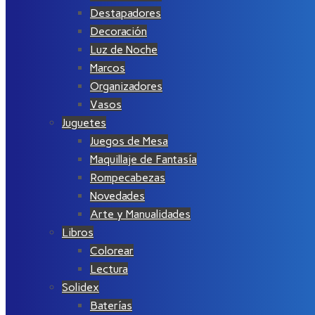
Destapadores
Decoración
Luz de Noche
Marcos
Organizadores
Vasos
Juguetes
Juegos de Mesa
Maquillaje de Fantasía
Rompecabezas
Novedades
Arte y Manualidades
Libros
Colorear
Lectura
Solidex
Baterías