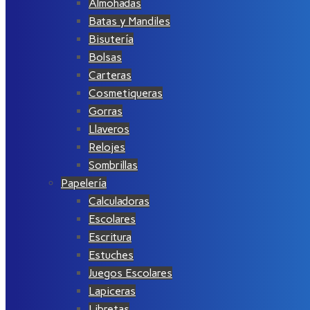
Almohadas
Batas y Mandiles
Bisutería
Bolsas
Carteras
Cosmetiqueras
Gorras
Llaveros
Relojes
Sombrillas
Papelería
Calculadoras
Escolares
Escritura
Estuches
Juegos Escolares
Lapiceras
Libretas