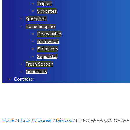
Tripies
Soportes
Speedmax
Home Supplies
Desechable
Iluminación
Eléctricos
Seguridad
Fresh Season
Genéricos
Contacto
Home
/
Libros
/
Colorear
/
Básicos
/ LIBRO PARA COLOREAR