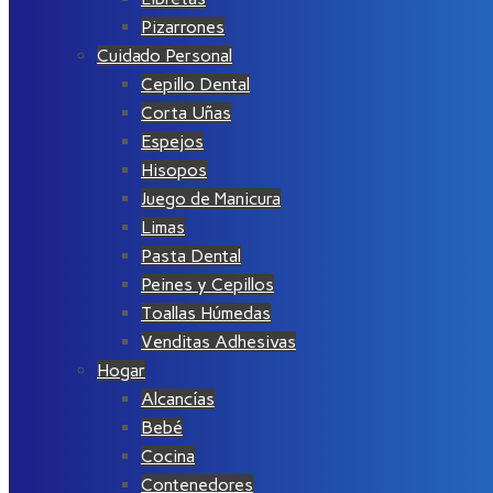
Pizarrones
Cuidado Personal
Cepillo Dental
Corta Uñas
Espejos
Hisopos
Juego de Manicura
Limas
Pasta Dental
Peines y Cepillos
Toallas Húmedas
Venditas Adhesivas
Hogar
Alcancías
Bebé
Cocina
Contenedores