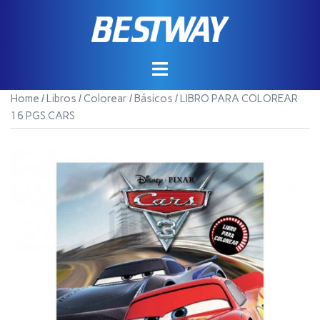
Saltar
al
contenido
Home
/
Libros
/
Colorear
/
Básicos
/ LIBRO PARA COLOREAR
16 PGS CARS