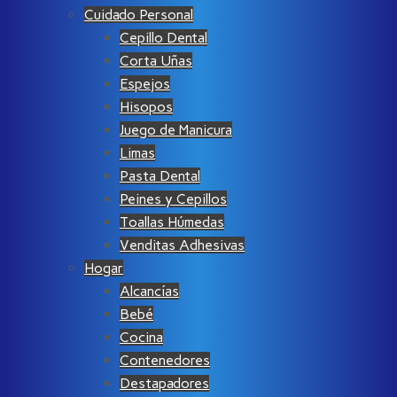
Cuidado Personal
Cepillo Dental
Corta Uñas
Espejos
Hisopos
Juego de Manicura
Limas
Pasta Dental
Peines y Cepillos
Toallas Húmedas
Venditas Adhesivas
Hogar
Alcancías
Bebé
Cocina
Contenedores
Destapadores