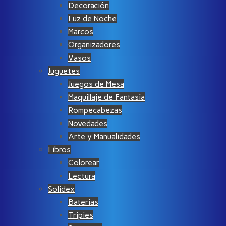
Decoración
Luz de Noche
Marcos
Organizadores
Vasos
Juguetes
Juegos de Mesa
Maquillaje de Fantasía
Rompecabezas
Novedades
Arte y Manualidades
Libros
Colorear
Lectura
Solidex
Baterías
Tripies