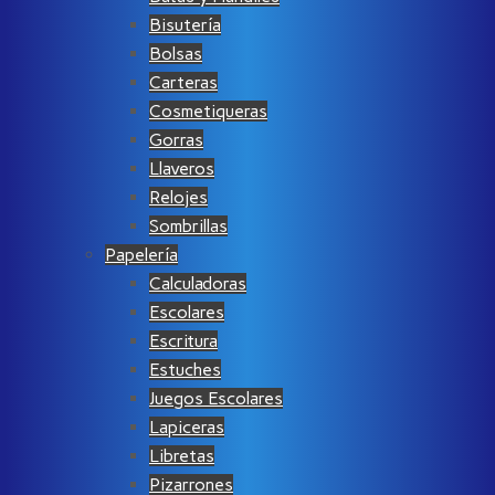
Bisutería
Bolsas
Carteras
Cosmetiqueras
Gorras
Llaveros
Relojes
Sombrillas
Papelería
Calculadoras
Escolares
Escritura
Estuches
Juegos Escolares
Lapiceras
Libretas
Pizarrones