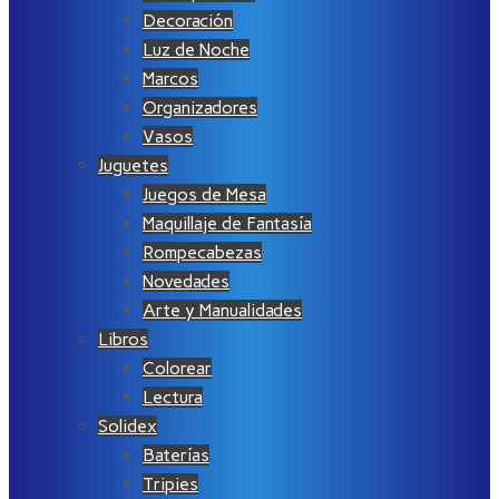
Decoración
Luz de Noche
Marcos
Organizadores
Vasos
Juguetes
Juegos de Mesa
Maquillaje de Fantasía
Rompecabezas
Novedades
Arte y Manualidades
Libros
Colorear
Lectura
Solidex
Baterías
Tripies