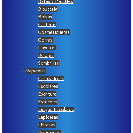
Batas y Mandiles
Bisutería
Bolsas
Carteras
Cosmetiqueras
Gorras
Llaveros
Relojes
Sombrillas
Papelería
Calculadoras
Escolares
Escritura
Estuches
Juegos Escolares
Lapiceras
Libretas
Pizarrones