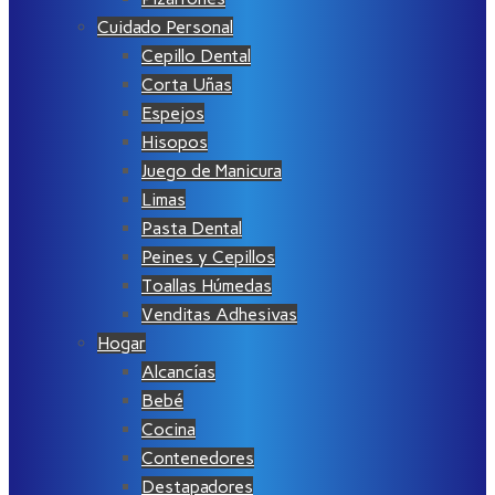
Cuidado Personal
Cepillo Dental
Corta Uñas
Espejos
Hisopos
Juego de Manicura
Limas
Pasta Dental
Peines y Cepillos
Toallas Húmedas
Venditas Adhesivas
Hogar
Alcancías
Bebé
Cocina
Contenedores
Destapadores