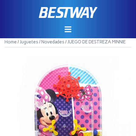
Saltar
al
contenido
Home
/
Juguetes
/
Novedades
/ JUEGO DE DESTREZA MINNIE