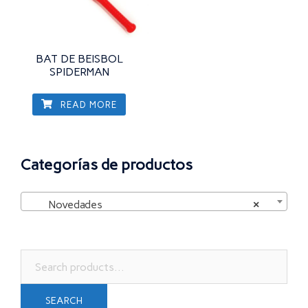
BAT DE BEISBOL
SPIDERMAN
READ MORE
Categorías de productos
Novedades
×
Search
for:
SEARCH