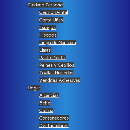
Cuidado Personal
Cepillo Dental
Corta Uñas
Espejos
Hisopos
Juego de Manicura
Limas
Pasta Dental
Peines y Cepillos
Toallas Húmedas
Venditas Adhesivas
Hogar
Alcancías
Bebé
Cocina
Contenedores
Destapadores