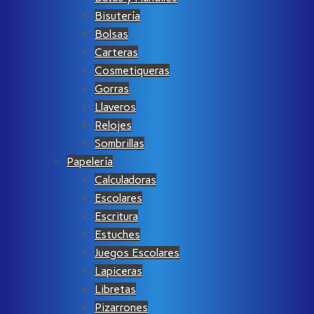
Bisutería
Bolsas
Carteras
Cosmetiqueras
Gorras
Llaveros
Relojes
Sombrillas
Papelería
Calculadoras
Escolares
Escritura
Estuches
Juegos Escolares
Lapiceras
Libretas
Pizarrones