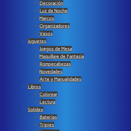
Decoración
Luz de Noche
Marcos
Organizadores
Vasos
Juguetes
Juegos de Mesa
Maquillaje de Fantasía
Rompecabezas
Novedades
Arte y Manualidades
Libros
Colorear
Lectura
Solidex
Baterías
Tripies