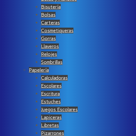
Bisutería
Bolsas
Carteras
Cosmetiqueras
Gorras
Llaveros
Relojes
Sombrillas
Papelería
Calculadoras
Escolares
Escritura
Estuches
Juegos Escolares
Lapiceras
Libretas
Pizarrones