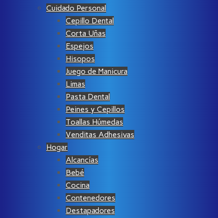
Cuidado Personal
Cepillo Dental
Corta Uñas
Espejos
Hisopos
Juego de Manicura
Limas
Pasta Dental
Peines y Cepillos
Toallas Húmedas
Venditas Adhesivas
Hogar
Alcancías
Bebé
Cocina
Contenedores
Destapadores