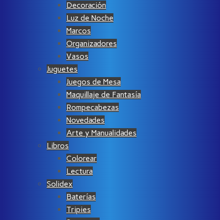
Decoración
Luz de Noche
Marcos
Organizadores
Vasos
Juguetes
Juegos de Mesa
Maquillaje de Fantasía
Rompecabezas
Novedades
Arte y Manualidades
Libros
Colorear
Lectura
Solidex
Baterías
Tripies