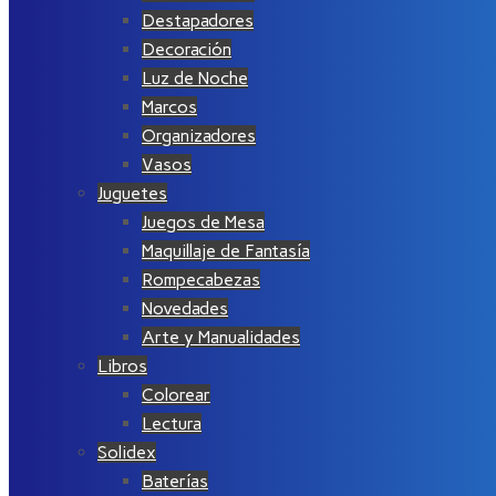
Destapadores
Decoración
Luz de Noche
Marcos
Organizadores
Vasos
Juguetes
Juegos de Mesa
Maquillaje de Fantasía
Rompecabezas
Novedades
Arte y Manualidades
Libros
Colorear
Lectura
Solidex
Baterías