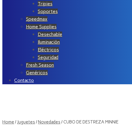
Tripies
Soportes
Speedmax
Home Supplies
Desechable
Iluminación
Eléctricos
Seguridad
Fresh Season
Genéricos
Contacto
Home
/
Juguetes
/
Novedades
/ CUBO DE DESTREZA MINNIE