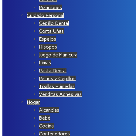
Pizarrones
Cuidado Personal
Cepillo Dental
Corta Uñas
Espejos
Hisopos
Juego de Manicura
Limas
Pasta Dental
Peines y Cepillos
Toallas Húmedas
Venditas Adhesivas
Hogar
Alcancías
Bebé
Cocina
Contenedores