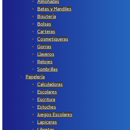
Almohadas
Batas y Mandiles
Bisutería
Bolsas
Carteras
Cosmetiqueras
Gorras
Llaveros
Relojes
Sombrillas
Papelería
Calculadoras
Escolares
Escritura
Estuches
Juegos Escolares
Lapiceras
Libretas