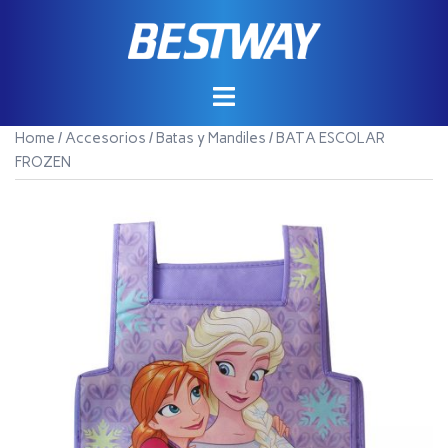
Saltar
al
contenido
Home
/
Accesorios
/
Batas y Mandiles
/ BATA ESCOLAR
FROZEN