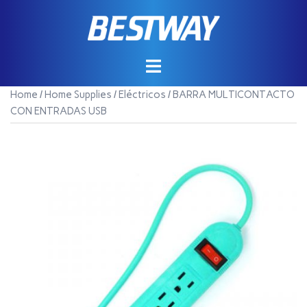
Saltar
al
contenido
Home
/
Home Supplies
/
Eléctricos
/ BARRA MULTICONTACTO
CON ENTRADAS USB