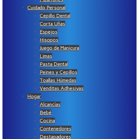
Cuidado Personal
Cepillo Dental
Corta Uñas
Espejos
Hisopos
Juego de Manicura
Limas
Pasta Dental
Peines y Cepillos
Toallas Húmedas
Venditas Adhesivas
Hogar
Alcancías
Bebé
Cocina
Contenedores
Destapadores