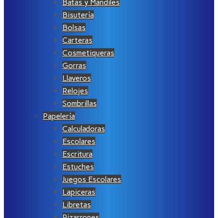
Batas y Mandiles
Bisutería
Bolsas
Carteras
Cosmetiqueras
Gorras
Llaveros
Relojes
Sombrillas
Papelería
Calculadoras
Escolares
Escritura
Estuches
Juegos Escolares
Lapiceras
Libretas
Pizarrones