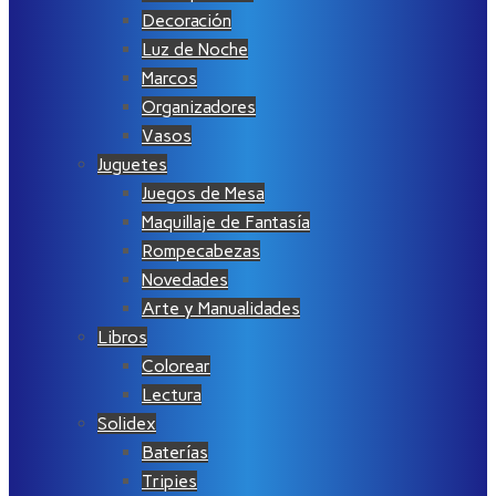
Decoración
Luz de Noche
Marcos
Organizadores
Vasos
Juguetes
Juegos de Mesa
Maquillaje de Fantasía
Rompecabezas
Novedades
Arte y Manualidades
Libros
Colorear
Lectura
Solidex
Baterías
Tripies