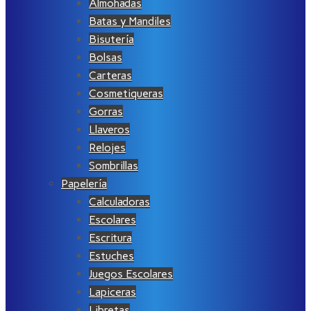
Almohadas
Batas y Mandiles
Bisutería
Bolsas
Carteras
Cosmetiqueras
Gorras
Llaveros
Relojes
Sombrillas
Papelería
Calculadoras
Escolares
Escritura
Estuches
Juegos Escolares
Lapiceras
Libretas