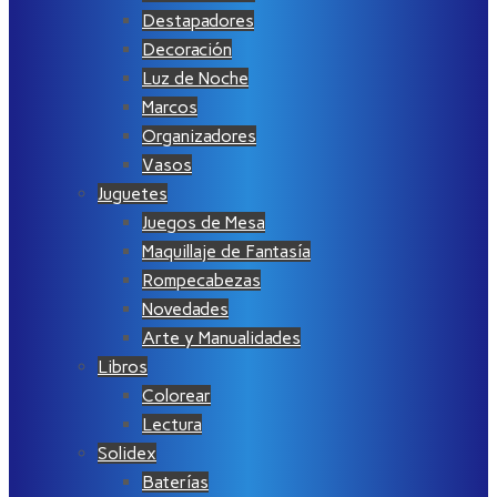
Destapadores
Decoración
Luz de Noche
Marcos
Organizadores
Vasos
Juguetes
Juegos de Mesa
Maquillaje de Fantasía
Rompecabezas
Novedades
Arte y Manualidades
Libros
Colorear
Lectura
Solidex
Baterías