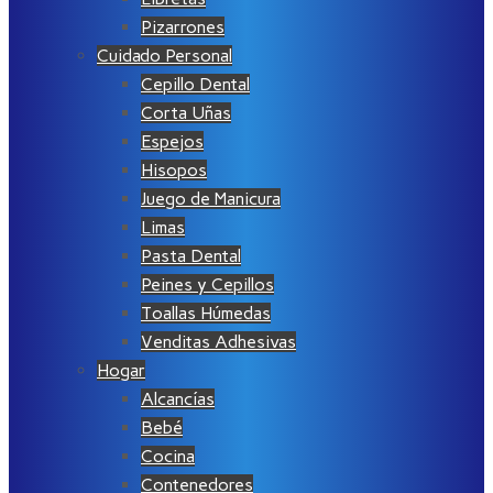
Pizarrones
Cuidado Personal
Cepillo Dental
Corta Uñas
Espejos
Hisopos
Juego de Manicura
Limas
Pasta Dental
Peines y Cepillos
Toallas Húmedas
Venditas Adhesivas
Hogar
Alcancías
Bebé
Cocina
Contenedores