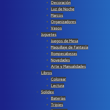
Decoración
Luz de Noche
Marcos
Organizadores
Vasos
Juguetes
Juegos de Mesa
Maquillaje de Fantasía
Rompecabezas
Novedades
Arte y Manualidades
Libros
Colorear
Lectura
Solidex
Baterías
Tripies