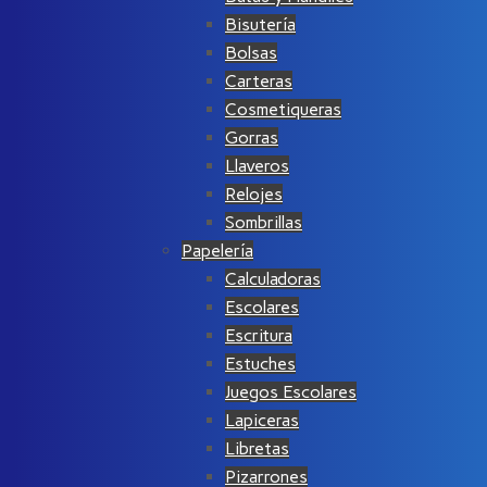
Bisutería
Bolsas
Carteras
Cosmetiqueras
Gorras
Llaveros
Relojes
Sombrillas
Papelería
Calculadoras
Escolares
Escritura
Estuches
Juegos Escolares
Lapiceras
Libretas
Pizarrones