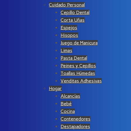
Cuidado Personal
Cepillo Dental
Corta Uñas
Espejos
Hisopos
Juego de Manicura
Limas
Pasta Dental
Peines y Cepillos
Toallas Húmedas
Venditas Adhesivas
Hogar
Alcancías
Bebé
Cocina
Contenedores
Destapadores