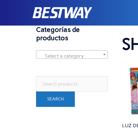
Saltar
al
contenido
Home
/
Categorías de
productos
S
Select a category
Search
for:
SEARCH
LUZ D