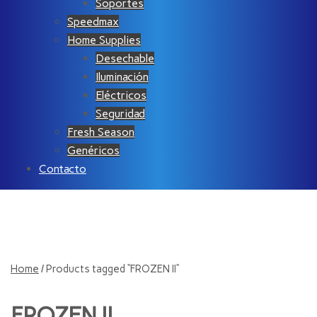
Soportes
Speedmax
Home Supplies
Desechable
Iluminación
Eléctricos
Seguridad
Fresh Season
Genéricos
Contacto
Home
/ Products tagged “FROZEN II”
FROZEN II