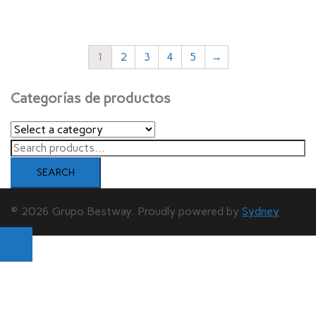
1
2
3
4
5
→
Categorías de productos
Search
for:
SEARCH
© 2026 Grupo Bestway. Proudly powered by
Sydney