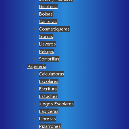
Bisutería
Bolsas
Carteras
Cosmetiqueras
Gorras
Llaveros
Relojes
Sombrillas
Papelería
Calculadoras
Escolares
Escritura
Estuches
Juegos Escolares
Lapiceras
Libretas
Pizarrones