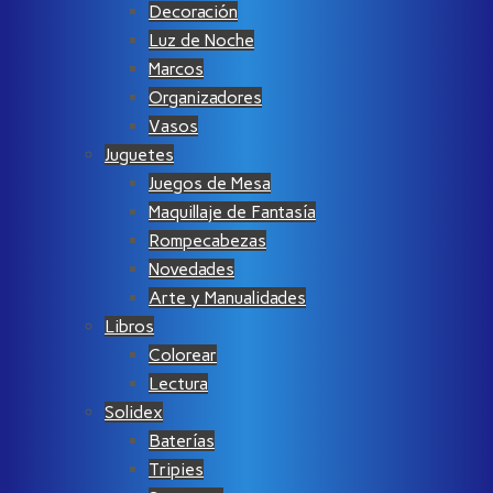
Decoración
Luz de Noche
Marcos
Organizadores
Vasos
Juguetes
Juegos de Mesa
Maquillaje de Fantasía
Rompecabezas
Novedades
Arte y Manualidades
Libros
Colorear
Lectura
Solidex
Baterías
Tripies