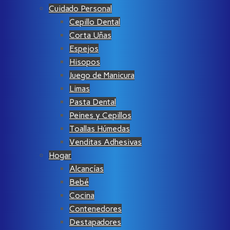
Cuidado Personal
Cepillo Dental
Corta Uñas
Espejos
Hisopos
Juego de Manicura
Limas
Pasta Dental
Peines y Cepillos
Toallas Húmedas
Venditas Adhesivas
Hogar
Alcancías
Bebé
Cocina
Contenedores
Destapadores