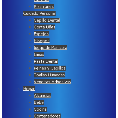
Pizarrones
Cuidado Personal
Cepillo Dental
Corta Uñas
Espejos
Hisopos
Juego de Manicura
Limas
Pasta Dental
Peines y Cepillos
Toallas Húmedas
Venditas Adhesivas
Hogar
Alcancías
Bebé
Cocina
Contenedores