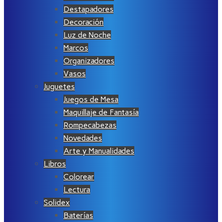
Destapadores
Decoración
Luz de Noche
Marcos
Organizadores
Vasos
Juguetes
Juegos de Mesa
Maquillaje de Fantasía
Rompecabezas
Novedades
Arte y Manualidades
Libros
Colorear
Lectura
Solidex
Baterías