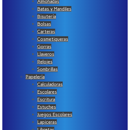
Almohadas
Batas y Mandiles
Bisutería
Bolsas
Carteras
Cosmetiqueras
Gorras
Llaveros
Relojes
Sombrillas
Papelería
Calculadoras
Escolares
Escritura
Estuches
Juegos Escolares
Lapiceras
Libretas