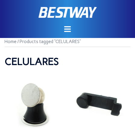
Saltar
al
contenido
Home
/ Products tagged “CELULARES”
CELULARES