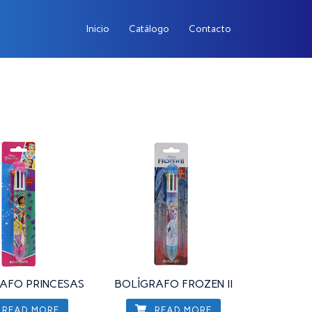
Inicio
Catálogo
Contacto
AFO PRINCESAS
BOLÍGRAFO FROZEN II
READ MORE
READ MORE