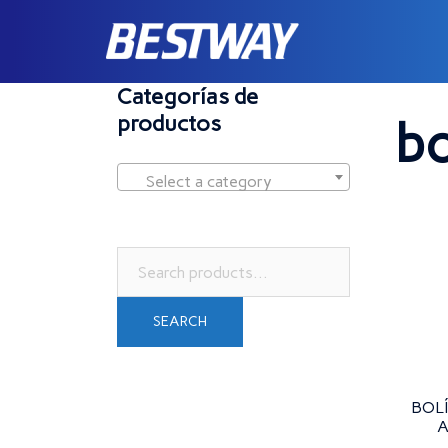
Saltar
al
contenido
Home
/ 
Categorías de
productos
bo
Select a category
Search
for:
SEARCH
BOL
A