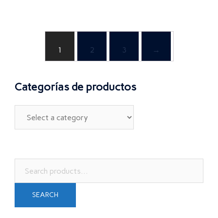
1
2
3
→
Categorías de productos
Search
for:
SEARCH